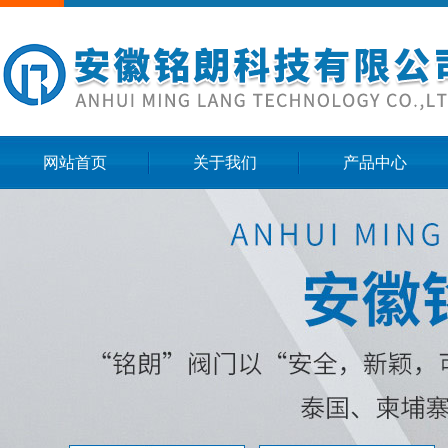
网站首页
关于我们
产品中心