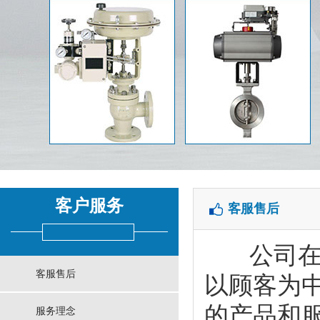
客户服务
客服售后
公司在售
客服售后
以顾客为
的产品和
服务理念